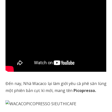
Đến nay, Nhà Wacaco lại làm giới yêu cà phê săn lùng
một phiên bản cực kì mới, mang tên
Picopresso.