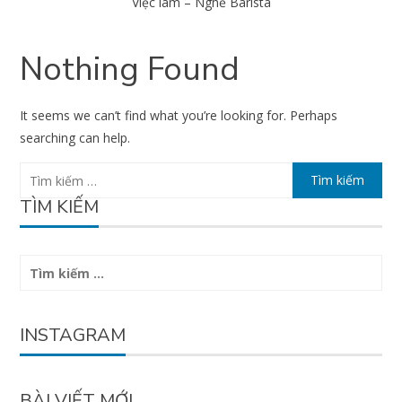
Việc làm – Nghề Barista
Nothing Found
It seems we can’t find what you’re looking for. Perhaps
searching can help.
Tìm
kiếm
TÌM KIẾM
cho:
Tìm
kiếm
cho:
INSTAGRAM
BÀI VIẾT MỚI