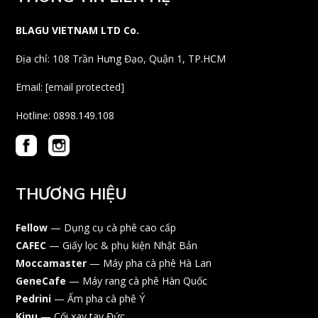
BLAGU VIETNAM LTD Co.
Địa chỉ: 108 Trần Hưng Đạo, Quận 1, TP.HCM
Email:
[email protected]
Hotline: 0898.149.108
THƯƠNG HIỆU
Fellow
— Dụng cụ cà phê cao cấp
CAFEC
— Giấy lọc & phụ kiện Nhật Bản
Moccamaster
— Máy pha cà phê Hà Lan
GeneCafe
— Máy rang cà phê Hàn Quốc
Pedrini
— Ấm pha cà phê Ý
Kinu
— Cối xay tay Đức