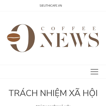
Skip
SIEUTHICAFE.VN
to
content
TRÁCH NHIỆM XÃ HỘI