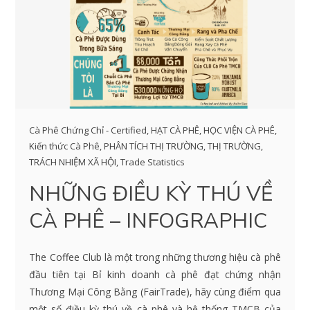
Cà Phê Chứng Chỉ - Certified
,
HẠT CÀ PHÊ
,
HỌC VIỆN CÀ PHÊ
,
Kiến thức Cà Phê
,
PHÂN TÍCH THỊ TRƯỜNG
,
THỊ TRƯỜNG
,
TRÁCH NHIỆM XÃ HỘI
,
Trade Statistics
NHỮNG ĐIỀU KỲ THÚ VỀ
CÀ PHÊ – INFOGRAPHIC
The Coffee Club là một trong những thương hiệu cà phê
đầu tiên tại Bỉ kinh doanh cà phê đạt chứng nhận
Thương Mại Công Bằng (FairTrade), hãy cùng điểm qua
một số điều kỳ thú về cà phê và hệ thống TMCB của