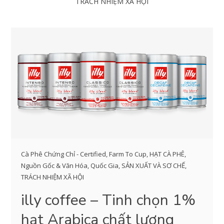
TRÁCH NHIỆM XÃ HỘI
Cà Phê Chứng Chỉ - Certified
,
Farm To Cup
,
HẠT CÀ PHÊ
,
Nguồn Gốc & Văn Hóa
,
Quốc Gia
,
SẢN XUẤT VÀ SƠ CHẾ
,
TRÁCH NHIỆM XÃ HỘI
illy coffee – Tinh chọn 1%
hạt Arabica chất lượng