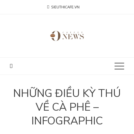
Skip
SIEUTHICAFE.VN
to
content
NHỮNG ĐIỀU KỲ THÚ
VỀ CÀ PHÊ –
INFOGRAPHIC