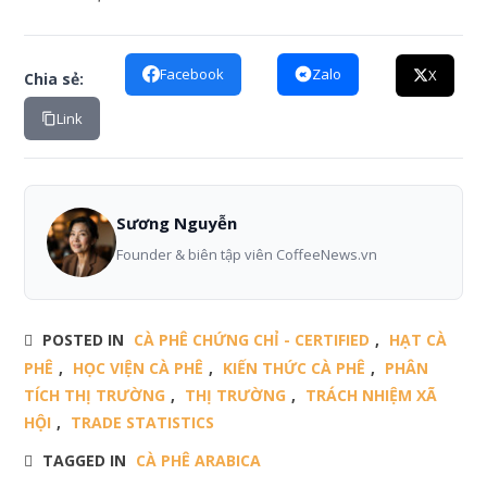
Facebook
Zalo
X
Chia sẻ:
Link
Sương Nguyễn
Founder & biên tập viên CoffeeNews.vn
POSTED IN
CÀ PHÊ CHỨNG CHỈ - CERTIFIED
,
HẠT CÀ
PHÊ
,
HỌC VIỆN CÀ PHÊ
,
KIẾN THỨC CÀ PHÊ
,
PHÂN
TÍCH THỊ TRƯỜNG
,
THỊ TRƯỜNG
,
TRÁCH NHIỆM XÃ
HỘI
,
TRADE STATISTICS
TAGGED IN
CÀ PHÊ ARABICA