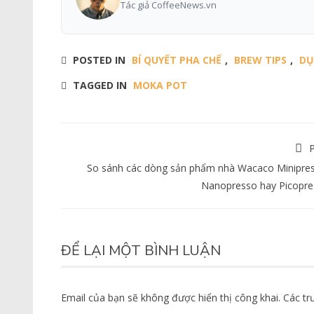
Tác giả CoffeeNews.vn
POSTED IN
BÍ QUYẾT PHA CHẾ
,
BREW TIPS
,
DỤ
TAGGED IN
MOKA POT
P
So sánh các dòng sản phẩm nhà Wacaco Minipre
Nanopresso hay Picopre
ĐỂ LẠI MỘT BÌNH LUẬN
Email của bạn sẽ không được hiển thị công khai.
Các tr