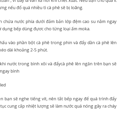
àn , vì đây là van xả hơi khi chiết xuất. Nếu bạn cho quá ít
ng nếu đổ quá nhiều tì cà phê sẽ bị loãng.
ần chứa nước phía dưới đảm bản lớp đệm cao su nằm ngay
Sử dụng bếp dùng đựơc cho từng loại ấm moka.
hấu vào phần bột cà phê trong phin và đẩy dần cà phê lên
kéo dài khoảng 2-5 phút.
khi nước trong bình xôi và đẩycà phê lên ngăn trên bạn sẽ
t ngay bình
ên bạn sẽ nghe tiếng vít, nên tắt bếp ngay để quá trình đẩy
 tục cung cấp nhiệt lượng sẽ làm nước quá nóng gây ra cháy