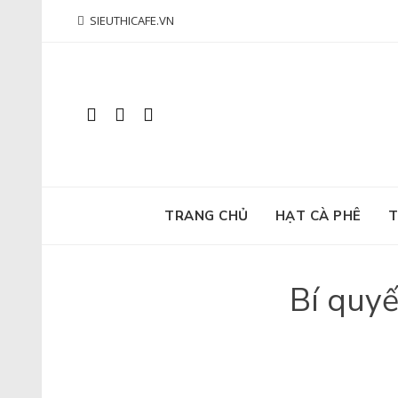
Skip
SIEUTHICAFE.VN
to
content
TRANG CHỦ
HẠT CÀ PHÊ
T
Bí quyế