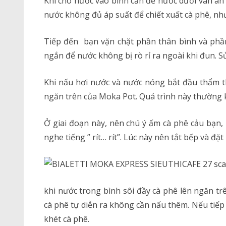
Khi cho nước vào bình cần để nước dưới van an to
nước không đủ áp suất để chiết xuất cà phê, như
Tiếp đến bạn vặn chặt phần thân bình và ph
ngắn để nước không bị rò rỉ ra ngoài khi đun. 
Khi nấu hơi nước và nước nóng bắt đầu thẩm t
ngăn trên của Moka Pot. Quá trình này thường 
Ở giai đoạn này, nên chú ý ấm cà phê cảu bạn, 
nghe tiếng ” rít… rít”. Lúc này nên tắt bếp và đặ
khi nước trong bình sôi đầy cà phê lên ngăn tr
cà phê tự diễn ra không cần nấu thêm. Nếu tiếp
khét cà phê.