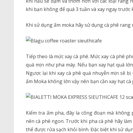
khi nấu sẽ đậm và thơm hơn với các loại rang h
khi bạn không để quá 3 tuần và xay ngay trước 
Khi sử dụng ấm moka hãy sử dụng cà phê rang m
Tiếp theo là mức xay cà phê. Mức xay cà phê ph
quá mịn như pha máy. Nếu bạn xay hạt quá lớn t
Ngược lại khi xay cà phê quá nhuyễn mịn sẽ bị 
ấm Moka không lớn vậy nên bạn cần xay hạt cà
Kiểm tra ấm pha, đây la công đoạn mà không p
nên cà phê ngon. Trước khi pha cà phê hãy làm 
thể được rửa sạch khỏi bình. Đặc biệt khi sử dụ