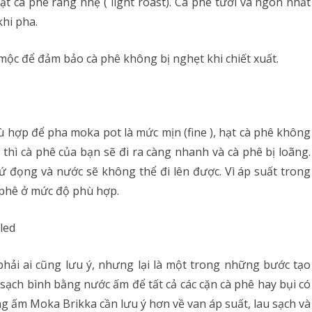
ạt cà phê rang nhẹ ( light roast). Cà phê tươi và ngon nhất
khi pha.
ộc để đảm bảo cà phê không bị nghẹt khi chiết xuất.
ù hợp để pha moka pot là mức mịn (fine ), hạt cà phê không
hì cà phê của bạn sẽ đi ra càng nhanh và cà phê bị loãng.
ứ đọng và nước sẽ không thể đi lên được. Vì áp suất trong
 phê ở mức độ phù hợp.
hải ai cũng lưu ý, nhưng lại là một trong những bước tạo
sạch bình bằng nước ấm để tất cả các cặn cà phê hay bụi có
ng ấm Moka Brikka cần lưu ý hơn về van áp suất, lau sạch và