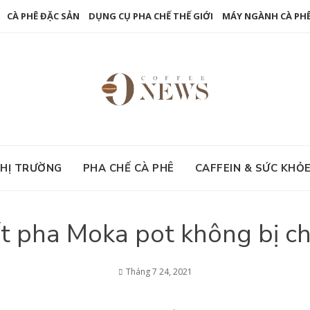
CÀ PHÊ ĐẶC SẢN
DỤNG CỤ PHA CHẾ THẾ GIỚI
MÁY NGÀNH CÀ PH
HỊ TRƯỜNG
PHA CHẾ CÀ PHÊ
CAFFEIN & SỨC KHỎ
t pha Moka pot không bị c
Tháng 7 24, 2021