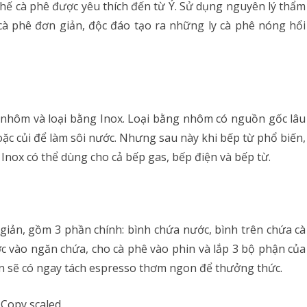
hế cà phê được yêu thích đến từ Ý. Sử dụng nguyên lý thẩm
à phê đơn giản, độc đáo tạo ra những ly cà phê nóng hổi
 nhôm và loại bằng Inox. Loại bằng nhôm có nguồn gốc lâu
oặc củi để làm sôi nước. Nhưng sau này khi bếp từ phổ biến,
Inox có thể dùng cho cả bếp gas, bếp điện và bếp từ.
giản, gồm 3 phần chính: bình chứa nước, bình trên chứa cà
c vào ngăn chứa, cho cà phê vào phin và lắp 3 bộ phận của
bạn sẽ có ngay tách espresso thơm ngon để thưởng thức.