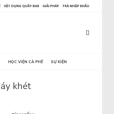
Ê
VẬT DỤNG QUẦY BAR
GIẢI PHÁP
TRÀ NHẬP KHẨU
E
HỌC VIỆN CÀ PHÊ
SỰ KIỆN
háy khét