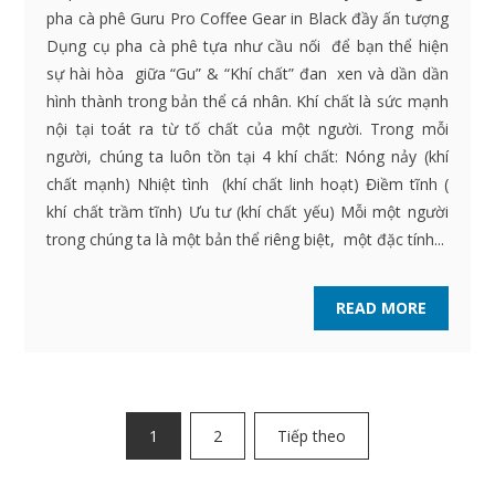
pha cà phê Guru Pro Coffee Gear in Black đầy ấn tượng
Dụng cụ pha cà phê tựa như cầu nối để bạn thể hiện
sự hài hòa giữa “Gu” & “Khí chất” đan xen và dần dần
hình thành trong bản thể cá nhân. Khí chất là sức mạnh
nội tại toát ra từ tố chất của một người. Trong mỗi
người, chúng ta luôn tồn tại 4 khí chất: Nóng nảy (khí
chất mạnh) Nhiệt tình (khí chất linh hoạt) Điềm tĩnh (
khí chất trầm tĩnh) Ưu tư (khí chất yếu) Mỗi một người
trong chúng ta là một bản thể riêng biệt, một đặc tính...
READ MORE
Phân
1
2
Tiếp theo
trang