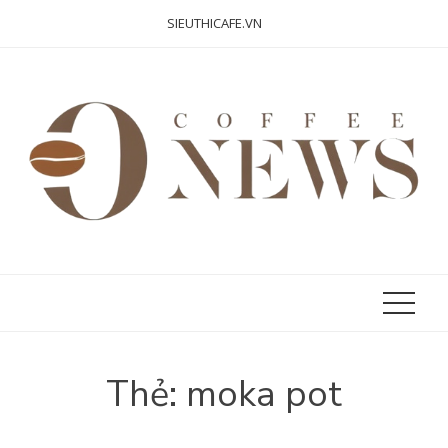
Skip
SIEUTHICAFE.VN
to
content
Thẻ:
moka pot