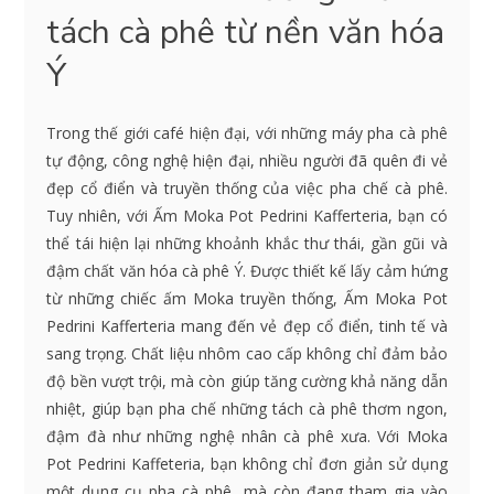
tách cà phê từ nền văn hóa
Ý
Trong thế giới café hiện đại, với những máy pha cà phê
tự động, công nghệ hiện đại, nhiều người đã quên đi vẻ
đẹp cổ điển và truyền thống của việc pha chế cà phê.
Tuy nhiên, với Ấm Moka Pot Pedrini Kafferteria, bạn có
thể tái hiện lại những khoảnh khắc thư thái, gần gũi và
đậm chất văn hóa cà phê Ý. Được thiết kế lấy cảm hứng
từ những chiếc ấm Moka truyền thống, Ấm Moka Pot
Pedrini Kafferteria mang đến vẻ đẹp cổ điển, tinh tế và
sang trọng. Chất liệu nhôm cao cấp không chỉ đảm bảo
độ bền vượt trội, mà còn giúp tăng cường khả năng dẫn
nhiệt, giúp bạn pha chế những tách cà phê thơm ngon,
đậm đà như những nghệ nhân cà phê xưa. Với Moka
Pot Pedrini Kaffeteria, bạn không chỉ đơn giản sử dụng
một dụng cụ pha cà phê, mà còn đang tham gia vào