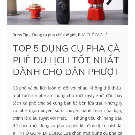
Brew Tips
,
Dụng cụ pha chế thế giới
,
PHA CHẾ CÀ PHÊ
TOP 5 DỤNG CỤ PHA CÀ
PHÊ DU LỊCH TỐT NHẤT
DÀNH CHO DÂN PHƯỢT
Cà phê và du lịch luôn đi đôi với nhau. Không thể thiếu
một tách cà phê ấm nóng cho một ngày khởi đầu hay
tách cà phê chia sẻ cùng bạn bè bên lửa trại. Những ly
cà phê ngon xuyên suốt chuyến hành trình của bạn,
chính là điều tuyệt vời nhất. Những tiêu chí hàng đầu
để chọn một dụng cụ pha cà phê khi đi du lịch chính là:
# NHỎ GỌN- DI ĐỘNG: Lựa chọn một dụng cụ pha cà