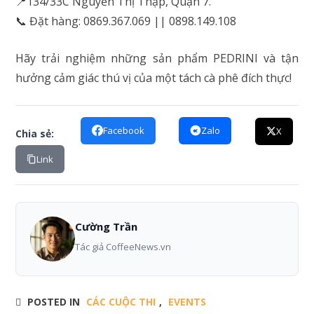
📍134/33C Nguyễn Thị Thập, Quận 7.
📞 Đặt hàng: 0869.367.069 || 0898.149.108
Hãy trải nghiệm những sản phẩm PEDRINI và tận
hưởng cảm giác thú vị của một tách cà phê đích thực!
Facebook
Zalo
X
Chia sẻ:
Link
Cường Trần
Tác giả CoffeeNews.vn
POSTED IN
CÁC CUỘC THI
,
EVENTS