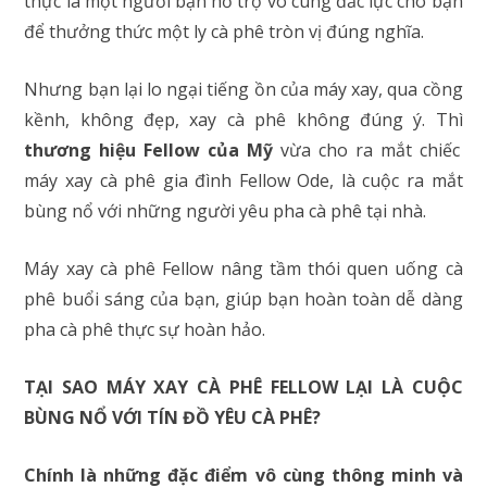
thực là một người bạn hỗ trợ vô cùng đắc lực cho bạn
để thưởng thức một ly cà phê tròn vị đúng nghĩa.
Nhưng bạn lại lo ngại tiếng ồn của máy xay, qua cồng
kềnh, không đẹp, xay cà phê không đúng ý. Thì
thương hiệu Fellow của Mỹ
vừa cho ra mắt chiếc
máy xay cà phê gia đình Fellow Ode, là cuộc ra mắt
bùng nổ với những người yêu pha cà phê tại nhà.
Máy xay cà phê Fellow nâng tầm thói quen uống cà
phê buổi sáng của bạn, giúp bạn hoàn toàn dễ dàng
pha cà phê thực sự hoàn hảo.
TẠI SAO MÁY XAY CÀ PHÊ FELLOW LẠI LÀ CUỘC
BÙNG NỔ VỚI TÍN ĐỒ YÊU CÀ PHÊ?
Chính là những đặc điểm vô cùng thông minh và