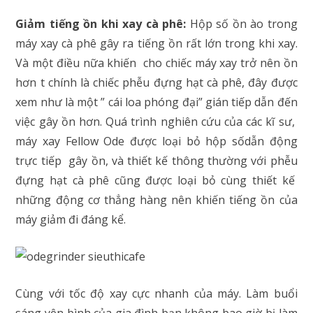
Giảm tiếng ồn khi xay cà phê:
Hộp số ồn ào trong
máy xay cà phê gây ra tiếng ồn rất lớn trong khi xay.
Và một điều nữa khiến cho chiếc máy xay trở nên ồn
hơn t chính là chiếc phễu đựng hạt cà phê, đây được
xem như là một ” cái loa phóng đại” gián tiếp dẫn đến
việc gây ồn hơn. Quá trình nghiên cứu của các kĩ sư,
máy xay Fellow Ode được loại bỏ hộp sốdẫn động
trực tiếp gây ồn, và thiết kế thông thường với phễu
đựng hạt cà phê cũng được loại bỏ cùng thiết kế
những động cơ thẳng hàng nên khiến tiếng ồn của
máy giảm đi đáng kể.
Cùng với tốc độ xay cực nhanh của máy. Làm buổi
sáng yên bình của gia đình bạn không bao giờ bị làm