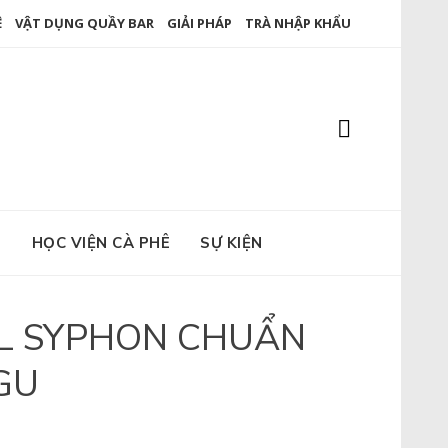
Ê
VẬT DỤNG QUẦY BAR
GIẢI PHÁP
TRÀ NHẬP KHẨU
E
HỌC VIỆN CÀ PHÊ
SỰ KIỆN
AL SYPHON CHUẨN
GU