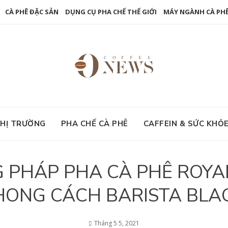
CÀ PHÊ ĐẶC SẢN
DỤNG CỤ PHA CHẾ THẾ GIỚI
MÁY NGÀNH CÀ PH
HỊ TRƯỜNG
PHA CHẾ CÀ PHÊ
CAFFEIN & SỨC KHỎ
NG PHÁP PHA CÀ PHÊ ROY
HONG CÁCH BARISTA BLA
Tháng 5 5, 2021