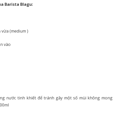
a Barista Blagu:
 vừa (medium )
ân vào
ng nước tinh khiết để tránh gây một số mùi không mong
300ml