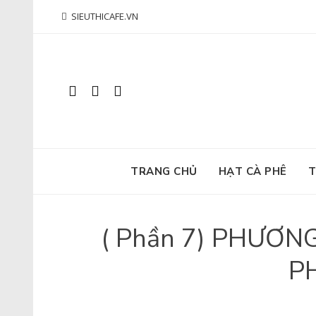
Skip
SIEUTHICAFE.VN
to
content
TRANG CHỦ
HẠT CÀ PHÊ
T
( Phần 7) PHƯƠ
P