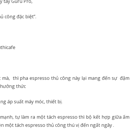
y tay Guru Pro,
ủ công đặc biệt”.
t mà, thì pha espresso thủ công này lại mang đến sự đậm
 thưởng thức
g áp suất máy móc, thiết bị.
c mạnh, tự làm ra một tách espresso thì bộ kết hợp giữa ấm
nên một tách espresso thủ công thú vị đến ngất ngây .