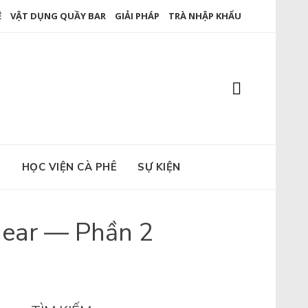
Ê
VẬT DỤNG QUẦY BAR
GIẢI PHÁP
TRÀ NHẬP KHẨU
E
HỌC VIỆN CÀ PHÊ
SỰ KIỆN
Gear — Phần 2