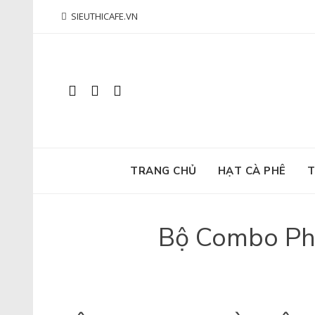
Skip
SIEUTHICAFE.VN
to
content
TRANG CHỦ
HẠT CÀ PHÊ
T
Bộ Combo Pha