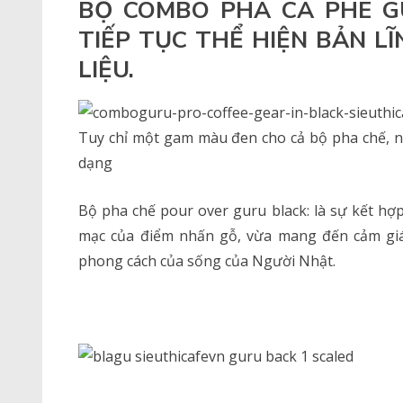
BỘ COMBO PHA CÀ PHÊ G
TIẾP TỤC THỂ HIỆN BẢN L
LIỆU.
Tuy chỉ một gam màu đen cho cả bộ pha chế, nh
dạng
Bộ pha chế pour over guru black: là sự kết hợ
mạc của điểm nhấn gỗ, vừa mang đến cảm gi
phong cách của sống của Người Nhật.