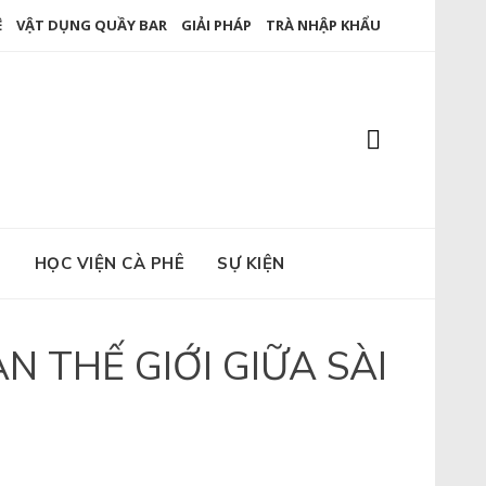
Ê
VẬT DỤNG QUẦY BAR
GIẢI PHÁP
TRÀ NHẬP KHẨU
E
HỌC VIỆN CÀ PHÊ
SỰ KIỆN
 THẾ GIỚI GIỮA SÀI