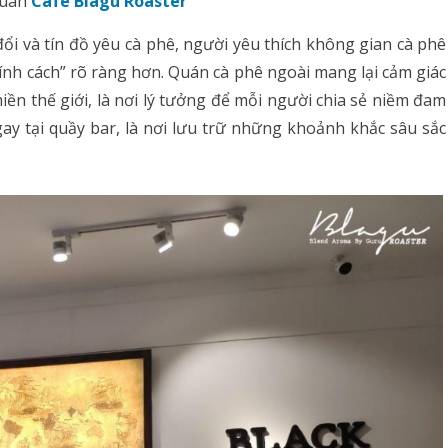
quán
Café Blagu Roaster
đổi và tín đồ yêu cà phê, người yêu thích không gian cà phê
ính cách” rõ ràng hơn. Quán cà phê ngoài mang lại cảm giác
iền thế giới, là nơi lý tưởng để mỗi người chia sẻ niềm đam
ay tại quầy bar, là nơi lưu trữ những khoảnh khắc sâu sắc