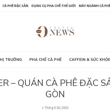
CÀ PHÊ ĐẶC SẢN
DỤNG CỤ PHA CHẾ THẾ GIỚI
MÁY NGÀNH CÀ PH
HỊ TRƯỜNG
PHA CHẾ CÀ PHÊ
CAFFEIN & SỨC KHỎ
R – QUÁN CÀ PHÊ ĐẶC SẢN
GÒN
Tháng 6 30, 2020