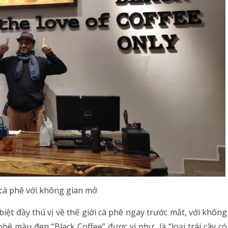
cà phê với không gian mở
biệt đầy thú vị về thế giới cà phê ngay trước mắt, với không
phê màu đen “Black Coffee” được ví như là “
loại trái cây có