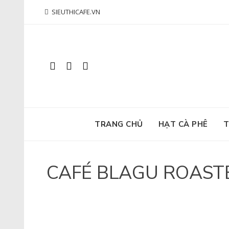
Skip
SIEUTHICAFE.VN
to
content
TRANG CHỦ
HẠT CÀ PHÊ
T
CAFÉ BLAGU ROASTE