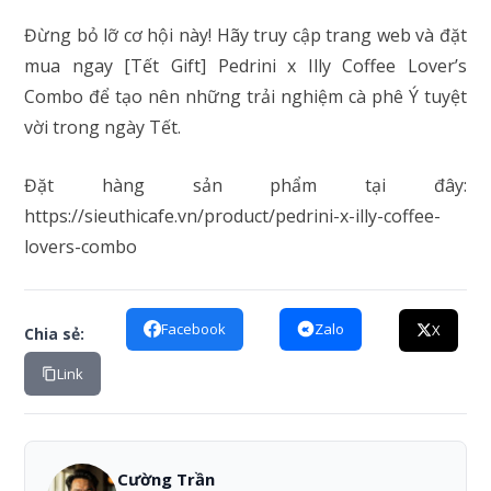
Đừng bỏ lỡ cơ hội này! Hãy truy cập trang web và đặt
mua ngay [Tết Gift] Pedrini x Illy Coffee Lover’s
Combo để tạo nên những trải nghiệm cà phê Ý tuyệt
vời trong ngày Tết.
Đặt hàng sản phẩm tại đây:
https://sieuthicafe.vn/product/pedrini-x-illy-coffee-
lovers-combo
Facebook
Zalo
X
Chia sẻ:
Link
Cường Trần