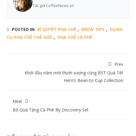
Tác giả CoffeeNews.vn
POSTED IN
BÍ QUYẾT PHA CHẾ
,
BREW TIPS
,
DỤNG
CỤ PHA CHẾ THẾ GIỚI
,
PHA CHẾ CÀ PHÊ
Prev
Khởi đầu năm mới thịnh vượng cùng BST Quà Tết
Hero’s Bean-to-Cup Collection
Next
Bộ Quà Tặng Cà Phê Illy Discovery Set