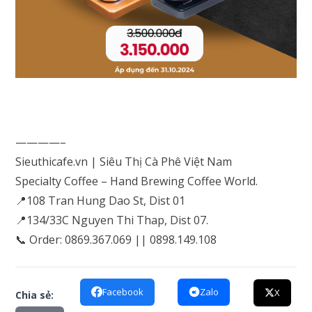
————–
Sieuthicafe.vn | Siêu Thị Cà Phê Việt Nam
Specialty Coffee – Hand Brewing Coffee World.
📍108 Tran Hung Dao St, Dist 01
📍134/33C Nguyen Thi Thap, Dist 07.
📞 Order: 0869.367.069 || 0898.149.108
Facebook
Zalo
X
Chia sẻ: