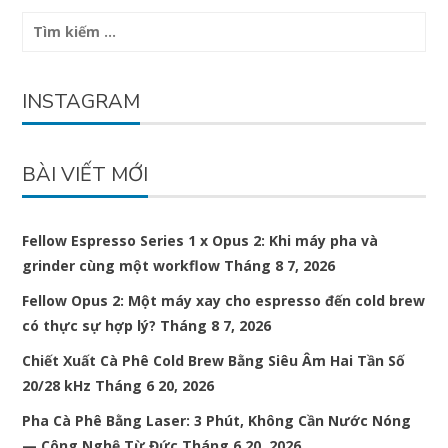
Tìm
kiếm
cho:
INSTAGRAM
BÀI VIẾT MỚI
Fellow Espresso Series 1 x Opus 2: Khi máy pha và
grinder cùng một workflow
Tháng 8 7, 2026
Fellow Opus 2: Một máy xay cho espresso đến cold brew
có thực sự hợp lý?
Tháng 8 7, 2026
Chiết Xuất Cà Phê Cold Brew Bằng Siêu Âm Hai Tần Số
20/28 kHz
Tháng 6 20, 2026
Pha Cà Phê Bằng Laser: 3 Phút, Không Cần Nước Nóng
— Công Nghệ Từ Đức
Tháng 6 20, 2026