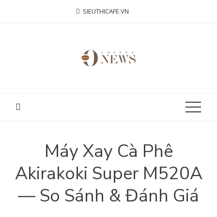
Skip
SIEUTHICAFE.VN
to
content
Máy Xay Cà Phê
Akirakoki Super M520A
— So Sánh & Đánh Giá