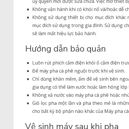
ủy quyền mới được sửa chữa. Việc mở thiết bị
Không vận hành khi có khói nổ và/hoặc dễ ch
Không sử dụng thiết bị cho mục đích khác n
mục đích sử dụng trong gia đình. Sử dụng c
sẽ làm mất hiệu lực bảo hành.
Hướng dẫn bảo quản
Luôn rút phích cắm điện khỏi ổ cắm điện trướ
Để máy pha cà phê nguội trước khi vệ sinh.
Chỉ dùng khăn mềm, ẩm để vệ sinh bên ngoài
gia dụng có thể làm xước hoặc làm hỏng lớp 
Không xả nước vào máy pha cà phê hoặc nhú
Giỏ lọc pha một lần và pha theo mẻ là nhữ
cho bất kỳ bộ phận nào khác của Máy pha cà
Vệ sinh máy sau khi pha