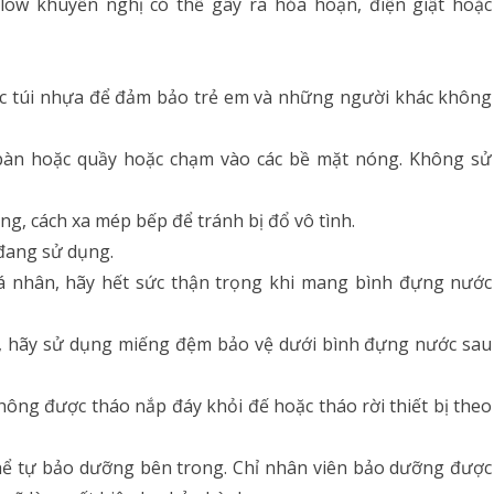
low khuyến nghị có thể gây ra hỏa hoạn, điện giật hoặc
 các túi nhựa để đảm bảo trẻ em và những người khác không
 bàn hoặc quầy hoặc chạm vào các bề mặt nóng. Không sử
ng, cách xa mép bếp để tránh bị đổ vô tình.
 đang sử dụng.
cá nhân, hãy hết sức thận trọng khi mang bình đựng nước
, hãy sử dụng miếng đệm bảo vệ dưới bình đựng nước sau
hông được tháo nắp đáy khỏi đế hoặc tháo rời thiết bị theo
ể tự bảo dưỡng bên trong. Chỉ nhân viên bảo dưỡng được