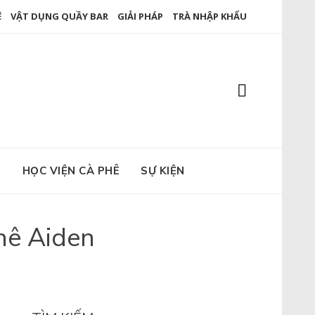
Ê
VẬT DỤNG QUẦY BAR
GIẢI PHÁP
TRÀ NHẬP KHẨU
E
HỌC VIỆN CÀ PHÊ
SỰ KIỆN
hê Aiden