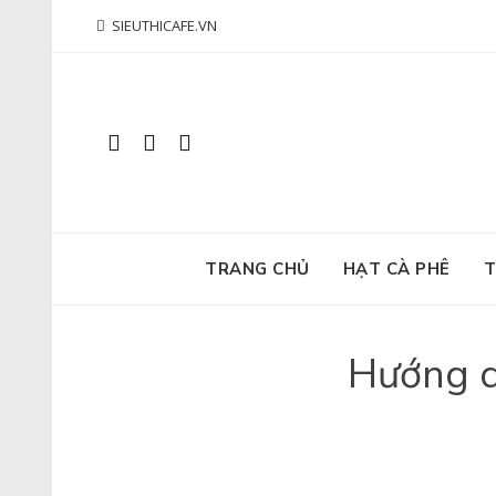
Skip
SIEUTHICAFE.VN
to
content
TRANG CHỦ
HẠT CÀ PHÊ
T
Hướng d