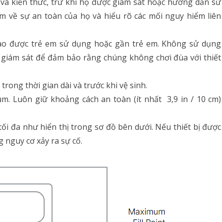
và kiến ​​thức, trừ khi họ được giám sát hoặc hướng dẫn sử
ệm về sự an toàn của họ và hiểu rõ các mối nguy hiểm liên
 nào được trẻ em sử dụng hoặc gần trẻ em. Không sử dụng
 giám sát để đảm bảo rằng chúng không chơi đùa với thiết
rong thời gian dài và trước khi vệ sinh.
 Luôn giữ khoảng cách an toàn (ít nhất 3,9 in / 10 cm)
 đa như hiển thị trong sơ đồ bên dưới. Nếu thiết bị được
g nguy cơ xảy ra sự cố.