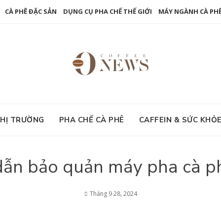
CÀ PHÊ ĐẶC SẢN
DỤNG CỤ PHA CHẾ THẾ GIỚI
MÁY NGÀNH CÀ PH
HỊ TRƯỜNG
PHA CHẾ CÀ PHÊ
CAFFEIN & SỨC KHỎ
ẫn bảo quản máy pha cà p
Tháng 9 28, 2024