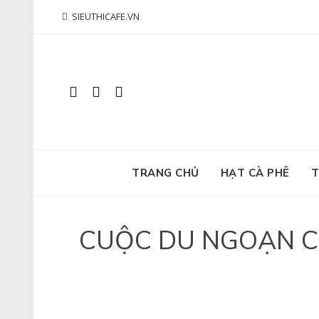
Skip
SIEUTHICAFE.VN
to
content
TRANG CHỦ
HẠT CÀ PHÊ
T
CUỘC DU NGOẠN CỦ