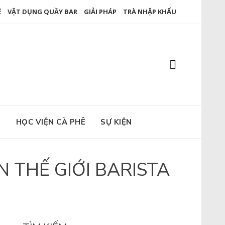
Ê
VẬT DỤNG QUẦY BAR
GIẢI PHÁP
TRÀ NHẬP KHẨU
E
HỌC VIỆN CÀ PHÊ
SỰ KIỆN
 THẾ GIỚI BARISTA