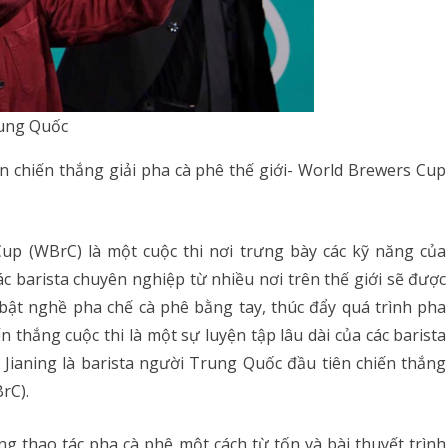
rung Quốc
n chiến thắng giải pha cà phê thế giới- World Brewers Cup
Cup (WBrC) là một cuộc thi nơi trưng bày các kỹ năng của
ác barista chuyên nghiệp từ nhiều nơi trên thế giới sẽ được
bật nghề pha chế cà phê bằng tay, thúc đẩy quá trình pha
n thắng cuộc thi là một sự luyện tập lâu dài của các barista
 Jianing là barista người Trung Quốc đầu tiên chiến thắng
rC).
ừng thao tác pha cà phê một cách từ tốn và bài thuyết trình