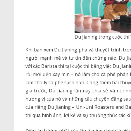
Du Jianing trong cuộc th
Khi bạn xem Du Jianing pha và thuyết trình tr
người mạnh mẽ và tự tin đến chừng nào. Du Jia
với các Barista thi tại cuộc thi bằng việc Du Jia
rồi mới đến xay mịn – nó làm cho cà phê phân 
làm cho ly cà phê sạch hơn. Cộng thêm bài thuy
gia trước, Du Jianing lần này chia sẻ và nói
hương vị của nó và những câu chuyện đằng sau l
của riêng Du Jianing – Uni-Uni Roasters and B
thi qua hình ảnh, lời kể và sự thưởng thức các k
Điều ấn tượng nhất của Du Jianing chính là việc