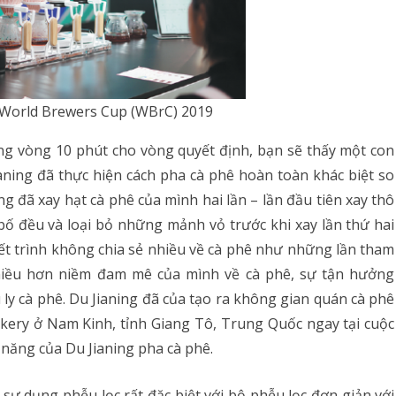
i World Brewers Cup (WBrC) 2019
ong vòng 10 phút cho vòng quyết định, bạn sẽ thấy một con
ning đã thực hiện cách pha cà phê hoàn toàn khác biệt so
ning đã xay hạt cà phê của mình hai lần – lần đầu tiên xay thô
bố đều và loại bỏ những mảnh vỏ trước khi xay lần thứ hai
ết trình không chia sẻ nhiều về cà phê như những lần tham
 nhiều hơn niềm đam mê của mình về cà phê, sự tận hưởng
y cà phê. Du Jianing đã của tạo ra không gian quán cà phê
akery ở Nam Kinh, tỉnh Giang Tô, Trung Quốc ngay tại cuộc
ĩ năng của Du Jianing pha cà phê.
 sự dụng phễu lọc rất đặc biệt với bộ phễu lọc đơn giản với