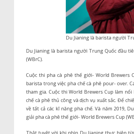
Du Jianing là barista người T
Du Jianing là barista người Trung Quốc đầu tiê
(WBrC).
Cuộc thi pha cà phê thế giới- World Brewers 
barista trong việc pha chế cà phê pour- over. C
tham gia. Cuộc thi World Brewers Cup làm nổi 
chế cà phê thủ công và dịch vụ xuất sắc. Để chiế
về tất cả các kĩ năng pha chế. Và năm 2019, Du
giải pha cà phê thế giới- World Brewers Cup (WB
Thật tuyệt vời khi nhìn Du Jianing thực hiện t