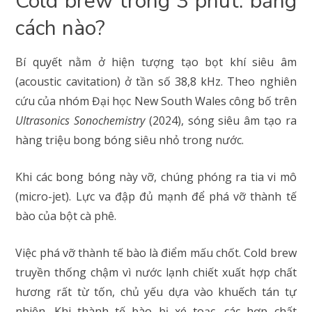
Cold brew trong 3 phút: bằng
cách nào?
Bí quyết nằm ở hiện tượng tạo bọt khí siêu âm
(acoustic cavitation) ở tần số 38,8 kHz. Theo nghiên
cứu của nhóm Đại học New South Wales công bố trên
Ultrasonics Sonochemistry
(2024), sóng siêu âm tạo ra
hàng triệu bong bóng siêu nhỏ trong nước.
Khi các bong bóng này vỡ, chúng phóng ra tia vi mô
(micro-jet). Lực va đập đủ mạnh để phá vỡ thành tế
bào của bột cà phê.
Việc phá vỡ thành tế bào là điểm mấu chốt. Cold brew
truyền thống chậm vì nước lạnh chiết xuất hợp chất
hương rất từ tốn, chủ yếu dựa vào khuếch tán tự
nhiên. Khi thành tế bào bị xé toạc, các hợp chất