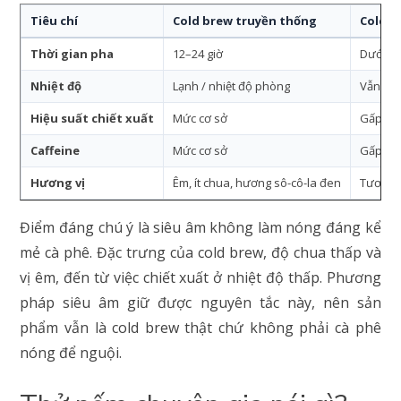
Tiêu chí
Cold brew truyền thống
Cold b
Thời gian pha
12–24 giờ
Dưới 3 
Nhiệt độ
Lạnh / nhiệt độ phòng
Vẫn giữ
Hiệu suất chiết xuất
Mức cơ sở
Gấp đô
Caffeine
Mức cơ sở
Gấp đô
Hương vị
Êm, ít chua, hương sô-cô-la đen
Tương đ
Điểm đáng chú ý là siêu âm không làm nóng đáng kể
mẻ cà phê. Đặc trưng của cold brew, độ chua thấp và
vị êm, đến từ việc chiết xuất ở nhiệt độ thấp. Phương
pháp siêu âm giữ được nguyên tắc này, nên sản
phẩm vẫn là cold brew thật chứ không phải cà phê
nóng để nguội.