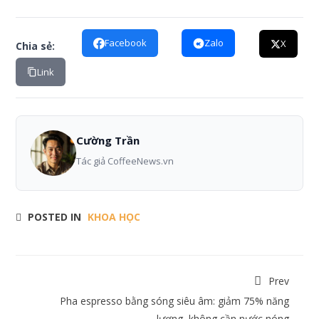
Facebook
Zalo
X
Chia sẻ:
Link
Cường Trần
Tác giả CoffeeNews.vn
POSTED IN
KHOA HỌC
Prev
Pha espresso bằng sóng siêu âm: giảm 75% năng
lượng, không cần nước nóng