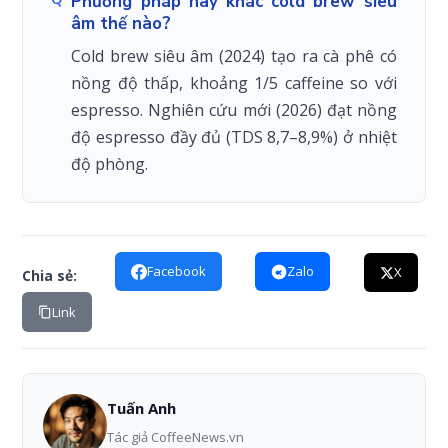
Phương pháp này khác cold brew siêu
âm thế nào?
Cold brew siêu âm (2024) tạo ra cà phê có
nồng độ thấp, khoảng 1/5 caffeine so với
espresso. Nghiên cứu mới (2026) đạt nồng
độ espresso đầy đủ (TDS 8,7–8,9%) ở nhiệt
độ phòng.
Facebook
Zalo
X
Chia sẻ:
Link
Tuấn Anh
Tác giả CoffeeNews.vn