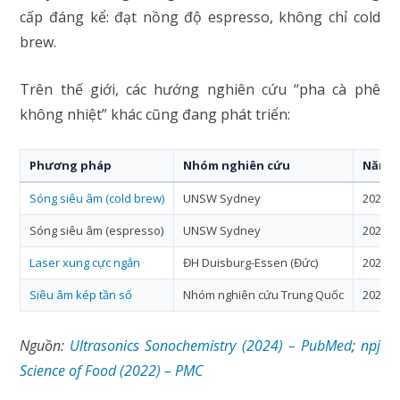
cấp đáng kể: đạt nồng độ espresso, không chỉ cold
brew.
Trên thế giới, các hướng nghiên cứu “pha cà phê
không nhiệt” khác cũng đang phát triển:
Phương pháp
Nhóm nghiên cứu
Năm
Sóng siêu âm (cold brew)
UNSW Sydney
2024
Sóng siêu âm (espresso)
UNSW Sydney
2026
Laser xung cực ngắn
ĐH Duisburg-Essen (Đức)
2022
Siêu âm kép tần số
Nhóm nghiên cứu Trung Quốc
2024
Nguồn:
Ultrasonics Sonochemistry (2024) – PubMed
;
npj
Science of Food (2022) – PMC