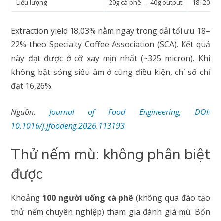
Liều lượng
20g cà phê → 40g output
18–20g →
Extraction yield 18,03% nằm ngay trong dải tối ưu 18–
22% theo Specialty Coffee Association (SCA). Kết quả
này đạt được ở cỡ xay mịn nhất (~325 micron). Khi
không bật sóng siêu âm ở cùng điều kiện, chỉ số chỉ
đạt 16,26%.
Nguồn:
Journal of Food Engineering, DOI:
10.1016/j.jfoodeng.2026.113193
Thử nếm mù: không phân biệt
được
Khoảng
100 người uống cà phê
(không qua đào tạo
thử nếm chuyên nghiệp) tham gia đánh giá mù. Bốn