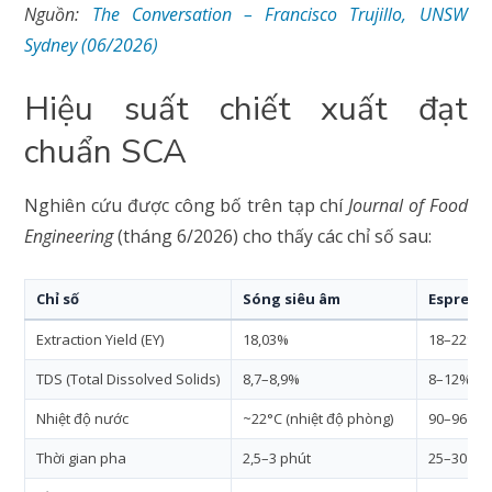
Nguồn:
The Conversation – Francisco Trujillo, UNSW
Sydney (06/2026)
Hiệu suất chiết xuất đạt
chuẩn SCA
Nghiên cứu được công bố trên tạp chí
Journal of Food
Engineering
(tháng 6/2026) cho thấy các chỉ số sau:
Chỉ số
Sóng siêu âm
Espress
Extraction Yield (EY)
18,03%
18–22% (
TDS (Total Dissolved Solids)
8,7–8,9%
8–12% (e
Nhiệt độ nước
~22°C (nhiệt độ phòng)
90–96°C
Thời gian pha
2,5–3 phút
25–30 giâ