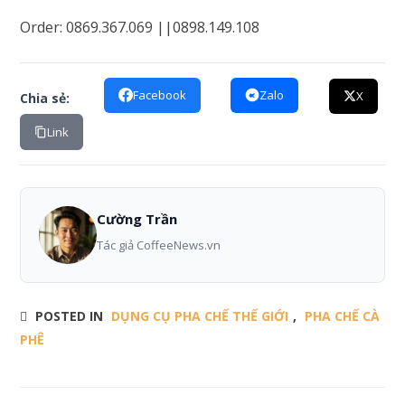
Order: 0869.367.069 ||0898.149.108
Facebook
Zalo
X
Chia sẻ:
Link
Cường Trần
Tác giả CoffeeNews.vn
POSTED IN
DỤNG CỤ PHA CHẾ THẾ GIỚI
,
PHA CHẾ CÀ
PHÊ