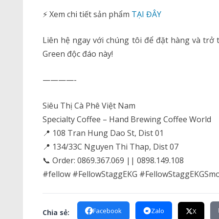
⚡ Xem chi tiết sản phẩm
TẠI ĐÂY
Liên hệ ngay với chúng tôi để đặt hàng và tr
Green độc đáo này!
————-
Siêu Thị Cà Phê Việt Nam
Specialty Coffee – Hand Brewing Coffee World
📍 108 Tran Hung Dao St, Dist 01
📍 134/33C Nguyen Thi Thap, Dist 07
📞 Order: 0869.367.069 || 0898.149.108
#fellow #FellowStaggEKG #FellowStaggEKGSmo
Facebook
Zalo
X
Chia sẻ: