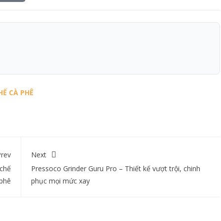
HẾ CÀ PHÊ
rev
Next
 chế
Pressoco Grinder Guru Pro – Thiết kế vượt trội, chinh
 phê
phục mọi mức xay