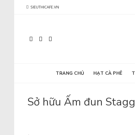
Skip
SIEUTHICAFE.VN
to
content
TRANG CHỦ
HẠT CÀ PHÊ
T
Sở hữu Ấm đun Stagg