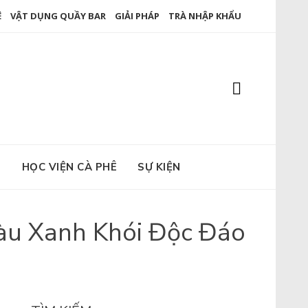
Ê
VẬT DỤNG QUẦY BAR
GIẢI PHÁP
TRÀ NHẬP KHẨU
E
HỌC VIỆN CÀ PHÊ
SỰ KIỆN
àu Xanh Khói Độc Đáo