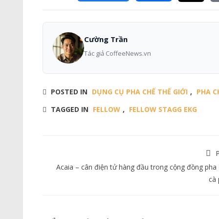
Cường Trần
Tác giả CoffeeNews.vn
POSTED IN
DỤNG CỤ PHA CHẾ THẾ GIỚI
,
PHA C
TAGGED IN
FELLOW
,
FELLOW STAGG EKG
P
Acaia – cân điện tử hàng đầu trong cộng đồng pha
cà