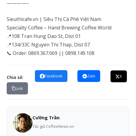
————–
Sieuthicafe.vn | Siêu Thị Cà Phê Việt Nam
Specialty Coffee – Hand Brewing Coffee World
📍108 Tran Hung Dao St, Dist 01
📍134/33C Nguyen Thi Thap, Dist 07
📞 Order: 0869.367.069 || 0898.149.108
Facebook
Zalo
X
Chia sẻ:
Link
Cường Trần
Tác giả CoffeeNews.vn