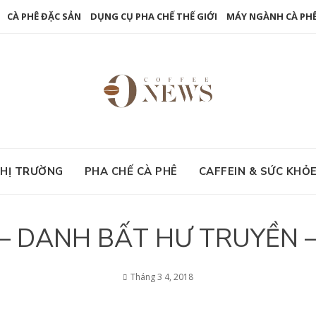
CÀ PHÊ ĐẶC SẢN
DỤNG CỤ PHA CHẾ THẾ GIỚI
MÁY NGÀNH CÀ PH
HỊ TRƯỜNG
PHA CHẾ CÀ PHÊ
CAFFEIN & SỨC KHỎ
– DANH BẤT HƯ TRUYỀN –
Tháng 3 4, 2018