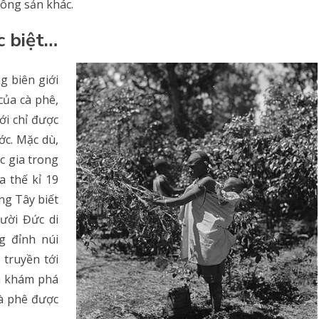
nông sản khác.
c biệt…
g biên giới
của cà phê,
ới chỉ được
ớc. Mặc dù,
c gia trong
a thế kỉ 19
g Tây biết
ười Đức di
g đỉnh núi
 truyền tới
n khám phá
cà phê được