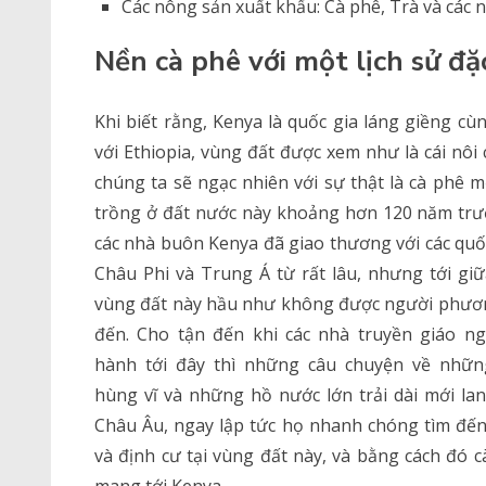
Các nông sản xuất khẩu: Cà phê, Trà và các 
Nền cà phê với một lịch sử đặ
Khi biết rằng, Kenya là quốc gia láng giềng cùn
với Ethiopia, vùng đất được xem như là cái nôi 
chúng ta sẽ ngạc nhiên với sự thật là cà phê m
trồng ở đất nước này khoảng hơn 120 năm trư
các nhà buôn Kenya đã giao thương với các quố
Châu Phi và Trung Á từ rất lâu, nhưng tới giữ
vùng đất này hầu như không được người phươn
đến. Cho tận đến khi các nhà truyền giáo ng
hành tới đây thì những câu chuyện về nhữn
hùng vĩ và những hồ nước lớn trải dài mới lan
Châu Âu, ngay lập tức họ nhanh chóng tìm đế
và định cư tại vùng đất này, và bằng cách đó 
mang tới Kenya.