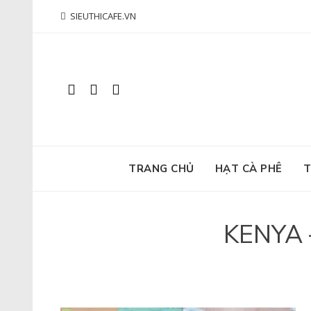
Skip
SIEUTHICAFE.VN
to
content
TRANG CHỦ
HẠT CÀ PHÊ
T
KENYA 