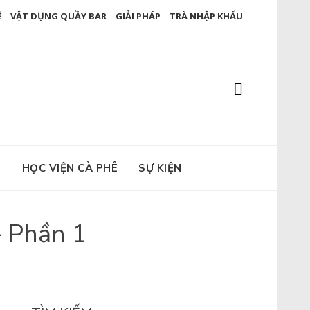
Ê
VẬT DỤNG QUẦY BAR
GIẢI PHÁP
TRÀ NHẬP KHẨU
E
HỌC VIỆN CÀ PHÊ
SỰ KIỆN
 Phần 1