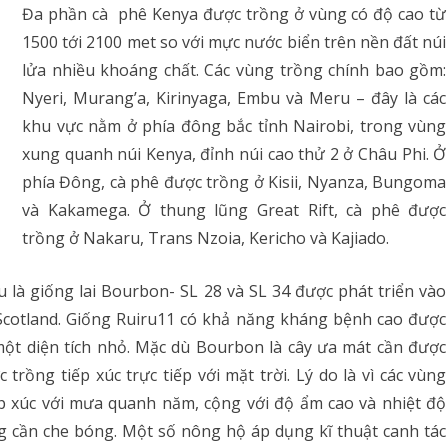
Đa phần cà phê Kenya được trồng ở vùng có độ cao từ
1500 tới 2100 met so với mực nước biển trên nền đất núi
lửa nhiều khoáng chất. Các vùng trồng chính bao gồm:
Nyeri, Murang’a, Kirinyaga, Embu và Meru – đây là các
khu vực nằm ở phía đông bắc tỉnh Nairobi, trong vùng
xung quanh núi Kenya, đỉnh núi cao thử 2 ở Châu Phi. Ở
phía Đông, cà phê được trồng ở Kisii, Nyanza, Bungoma
và Kakamega. Ở thung lũng Great Rift, cà phê được
trồng ở Nakaru, Trans Nzoia, Kericho và Kajiado.
u là giống lai Bourbon- SL 28 và SL 34 được phát triển vào
Scotland. Giống Ruiru11 có khả năng kháng bệnh cao được
ột diện tích nhỏ. Mặc dù Bourbon là cây ưa mát cần được
ồng tiếp xúc trực tiếp với mặt trời. Lý do là vì các vùng
ếp xúc với mưa quanh năm, cộng với độ ẩm cao và nhiệt độ
ng cần che bóng. Một số nông hộ áp dụng kĩ thuật canh tác