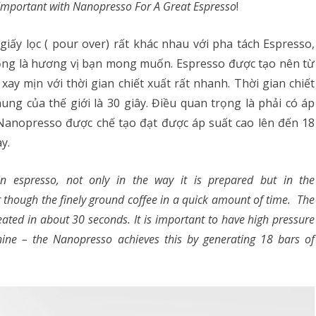
 Important with Nanopresso For A Great Espresso
!
giấy lọc ( pour over) rất khác nhau với pha tách Espresso,
ọng là hương vị bạn mong muốn. Espresso được tạo nên từ
ay mịn với thời gian chiết xuất rất nhanh. Thời gian chiết
ng của thế giới là 30 giây. Điều quan trọng là phải có áp
Nanopresso được chế tạo đạt được áp suất cao lên đến 18
y.
n espresso, not only in the way it is prepared but in the
er though the finely ground coffee in a quick amount of time. The
eated in about 30 seconds. It is important to have high pressure
ine – the Nanopresso achieves this by generating 18 bars of