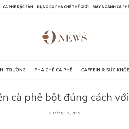
CÀ PHÊ ĐẶC SẢN
DỤNG CỤ PHA CHẾ THẾ GIỚI
MÁY NGÀNH CÀ PH
HỊ TRƯỜNG
PHA CHẾ CÀ PHÊ
CAFFEIN & SỨC KHỎ
én cà phê bột đúng cách vớ
Tháng 6 30, 2019