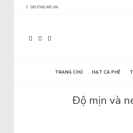
Skip
SIEUTHICAFE.VN
to
content
TRANG CHỦ
HẠT CÀ PHÊ
T
Độ mịn và n