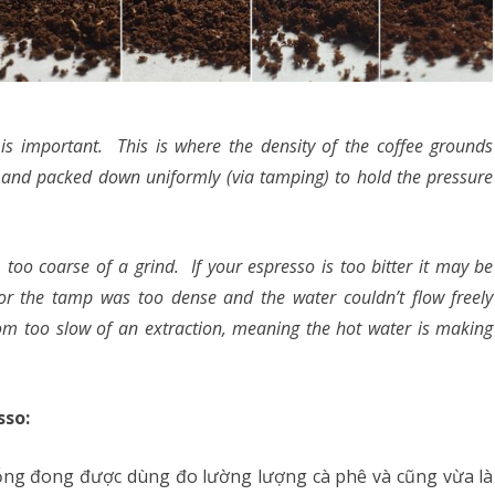
is important. This is where the density of the coffee grounds
 and packed down uniformly (via tamping) to hold the pressure
om too coarse of a grind. If your espresso is too bitter it may be
or the tamp was too dense and the water couldn’t flow freely
om too slow of an extraction, meaning the hot water is making
sso:
ng đong được dùng đo lường lượng cà phê và cũng vừa là