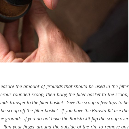
easure the amount of grounds that should be used in the filter
erous rounded scoop, then bring the filter basket to the scoop,
nds transfer to the filter basket. Give the scoop a few taps to be
the scoop off the filter basket. If you have the Barista Kit use the
e grounds. If you do not have the Barista kit flip the scoop over
 Run your finger around the outside of the rim to remove any