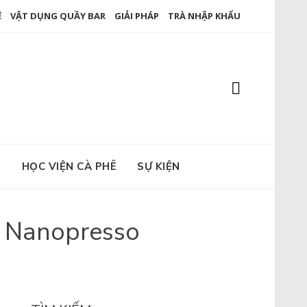
Ê
VẬT DỤNG QUẦY BAR
GIẢI PHÁP
TRÀ NHẬP KHẨU
E
HỌC VIỆN CÀ PHÊ
SỰ KIỆN
i Nanopresso