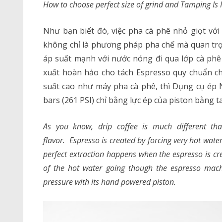
How to choose perfect size of grind and Tamping Is
Như bạn biết đó, việc pha cà phê nhỏ giọt với 
không chỉ là phương pháp pha chế mà quan tr
áp suất mạnh với nước nóng đi qua lớp cà phê x
xuất hoàn hảo cho tách Espresso quy chuẩn chu
suất cao như máy pha cà phê, thì Dụng cụ ép 
bars (261 PSI) chỉ bằng lực ép của piston bằng ta
As you know, drip coffee is much different tha
flavor. Espresso is created by forcing very hot wat
perfect extraction happens when the espresso is cr
of the hot water going though the espresso mach
pressure with its hand powered piston.