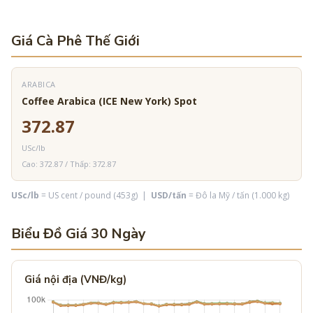
Giá Cà Phê Thế Giới
ARABICA
Coffee Arabica (ICE New York) Spot
372.87
USc/lb
Cao: 372.87 / Thấp: 372.87
USc/lb
= US cent / pound (453g) |
USD/tấn
= Đô la Mỹ / tấn (1.000 kg)
Biểu Đồ Giá 30 Ngày
Giá nội địa (VNĐ/kg)