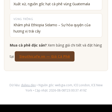
Xuất xứ, nguồn gốc hạt cà phê vùng Guatemala
VÙNG TRỒNG
Khám phá Ethiopia Sidamo – Sự hòa quyện của
hương vị trái cây
Mua cà phê đặc sản?
Xem bảng giá chi tiết và đặt hàng
tại
Sieuthicafe.vn — Giá Cà Phê
Dữ liệu:
dulieu.dev
• Nguồn gốc: webgia.com, ICE London, ICE New
York • Cập nhật: 2026-08-08T23:00:37.419Z