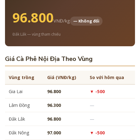
96.800
VNĐ/kg
— Không đổi
Đắk Lắk — vùng tham chiếu
Giá Cà Phê Nội Địa Theo Vùng
Vùng trồng
Giá (VNĐ/kg)
So với hôm qua
Gia Lai
96.800
▼ -500
Lâm Đồng
96.300
—
Đắk Lắk
96.800
—
Đắk Nông
97.000
▼ -500