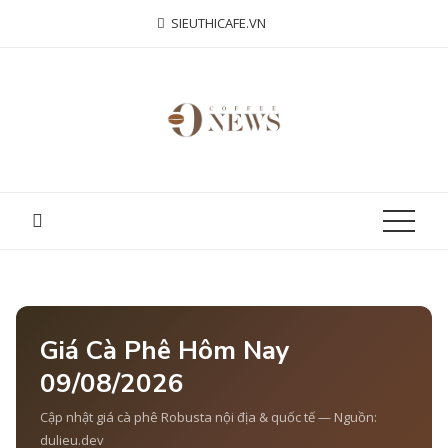
Skip
SIEUTHICAFE.VN
to
content
Giá Cà Phê Hôm Nay
09/08/2026
Cập nhật giá cà phê Robusta nội địa & quốc tế — Nguồn:
dulieu.dev