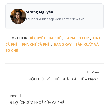
Sương Nguyễn
Founder & biên tập viên CoffeeNews.vn
POSTED IN
BÍ QUYẾT PHA CHẾ
,
FARM TO CUP
,
HẠT
CÀ PHÊ
,
PHA CHẾ CÀ PHÊ
,
RANG XAY
,
SẢN XUẤT VÀ
SƠ CHẾ
Prev
GIỚI THIỆU VỀ CHIẾT XUẤT CÀ PHÊ – Phần 1
Next
9 LỢI ÍCH SỨC KHOẺ CỦA CÀ PHÊ