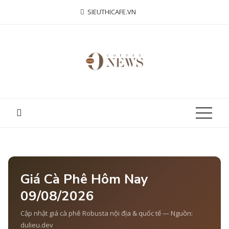
Skip
SIEUTHICAFE.VN
to
content
Giá Cà Phê Hôm Nay
09/08/2026
Cập nhật giá cà phê Robusta nội địa & quốc tế — Nguồn:
dulieu.dev