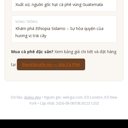
Xuất xứ, nguồn gốc hạt cà phê vùng Guatemala
VÙNG TRỒNG
Khám phá Ethiopia Sidamo – Sự hòa quyện của
hương vị trái cây
Mua cà phê đặc sản?
Xem bảng giá chi tiết và đặt hàng
tại
Sieuthicafe.vn — Giá Cà Phê
Dữ liệu:
dulieu.dev
• Nguồn gốc: webgia.com, ICE London, ICE New
York • Cập nhật: 2026-08-08T08:30:23.120Z