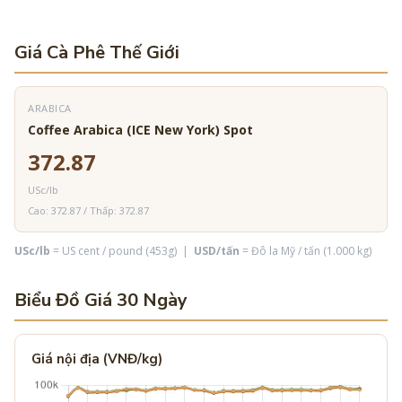
Giá Cà Phê Thế Giới
ARABICA
Coffee Arabica (ICE New York) Spot
372.87
USc/lb
Cao: 372.87 / Thấp: 372.87
USc/lb
= US cent / pound (453g) |
USD/tấn
= Đô la Mỹ / tấn (1.000 kg)
Biểu Đồ Giá 30 Ngày
Giá nội địa (VNĐ/kg)