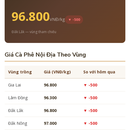
96.800
VNĐ/kg
▼ -500
Đắk Lắk — vùng tham chiếu
Giá Cà Phê Nội Địa Theo Vùng
Vùng trồng
Giá (VNĐ/kg)
So với hôm qua
Gia Lai
96.800
▼ -500
Lâm Đồng
96.300
▼ -500
Đắk Lắk
96.800
▼ -500
Đắk Nông
97.000
▼ -500