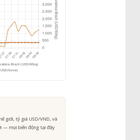
hế giới, tỷ giá USD/VND, và
ới — mọi biến động tại đây