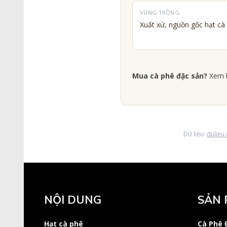
VÙNG TRỒNG
Xuất xứ, nguồn gốc hạt c
Mua cà phê đặc sản?
Xem b
Dữ liệu:
dulieu
NỘI DUNG
SẢN 
Hạt cà phê
Cà Phê 