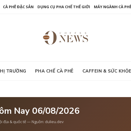
CÀ PHÊ ĐẶC SẢN
DỤNG CỤ PHA CHẾ THẾ GIỚI
MÁY NGÀNH CÀ PH
HỊ TRƯỜNG
PHA CHẾ CÀ PHÊ
CAFFEIN & SỨC KHỎ
Hôm Nay 06/08/2026
ội địa & quốc tế — Nguồn: dulieu.dev