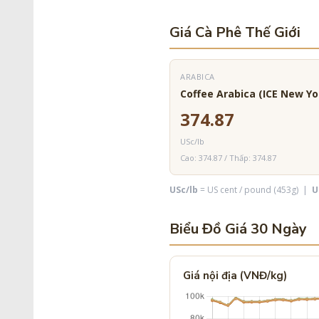
Giá Cà Phê Thế Giới
ARABICA
Coffee Arabica (ICE New Yo
374.87
USc/lb
Cao: 374.87 / Thấp: 374.87
USc/lb
= US cent / pound (453g) |
U
Biểu Đồ Giá 30 Ngày
Giá nội địa (VNĐ/kg)