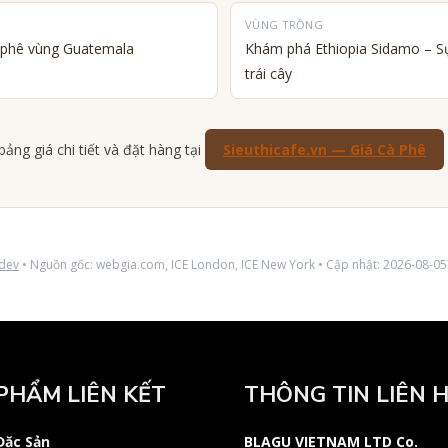
VÙNG TRỒNG
à phê vùng Guatemala
Khám phá Ethiopia Sidamo – S
trái cây
ảng giá chi tiết và đặt hàng tại
Sieuthicafe.vn — Giá Cà Phê
.dev
• Nguồn gốc: webgia.com, ICE London, ICE New York • Cập nhật: 2026-08-0
PHẨM LIÊN KẾT
THÔNG TIN LIÊN 
Đặc Sản
BLAGU VIETNAM LTD Co.