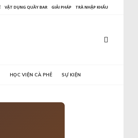
Ê
VẬT DỤNG QUẦY BAR
GIẢI PHÁP
TRÀ NHẬP KHẨU
E
HỌC VIỆN CÀ PHÊ
SỰ KIỆN