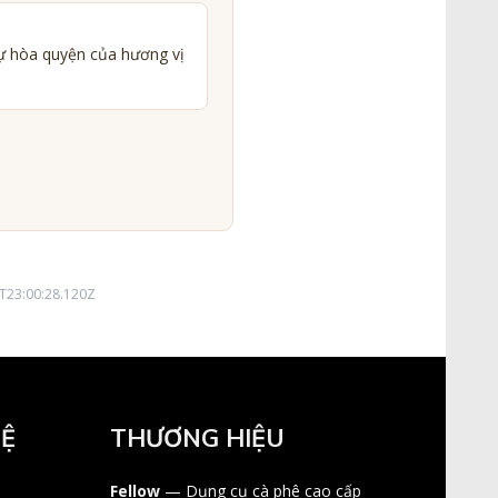
ự hòa quyện của hương vị
5T23:00:28.120Z
HỆ
THƯƠNG HIỆU
Fellow
— Dụng cụ cà phê cao cấp