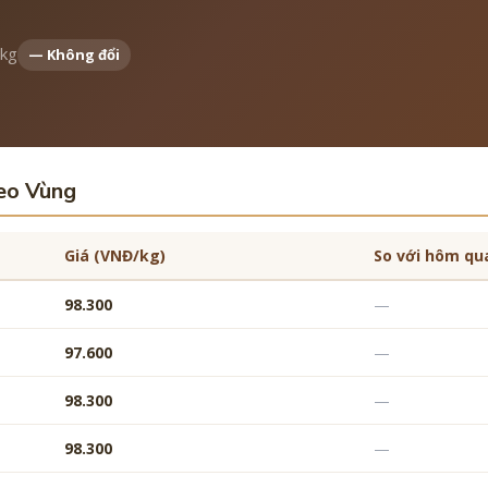
kg
— Không đổi
eo Vùng
Giá (VNĐ/kg)
So với hôm qu
98.300
—
97.600
—
98.300
—
98.300
—