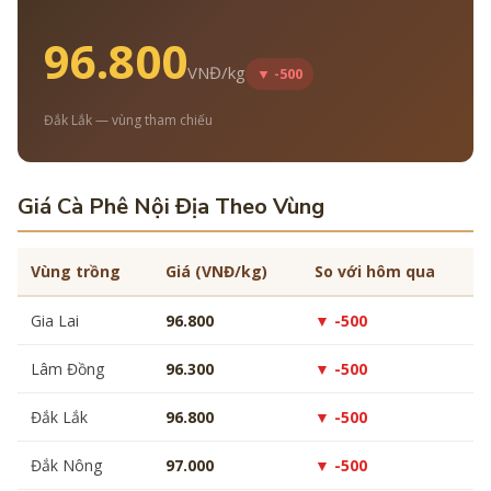
96.800
VNĐ/kg
▼ -500
Đắk Lắk — vùng tham chiếu
Giá Cà Phê Nội Địa Theo Vùng
Vùng trồng
Giá (VNĐ/kg)
So với hôm qua
Gia Lai
96.800
▼ -500
Lâm Đồng
96.300
▼ -500
Đắk Lắk
96.800
▼ -500
Đắk Nông
97.000
▼ -500