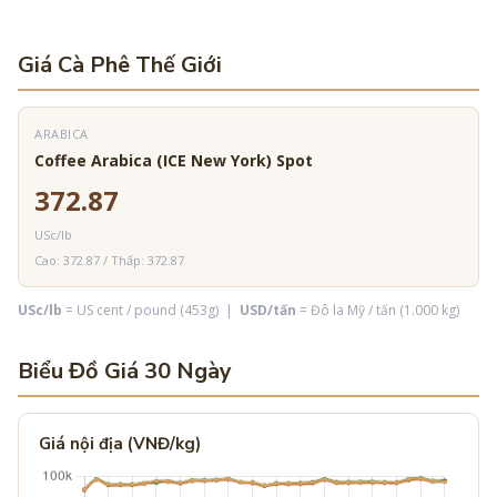
Giá Cà Phê Thế Giới
ARABICA
Coffee Arabica (ICE New York) Spot
372.87
USc/lb
Cao: 372.87 / Thấp: 372.87
USc/lb
= US cent / pound (453g) |
USD/tấn
= Đô la Mỹ / tấn (1.000 kg)
Biểu Đồ Giá 30 Ngày
Giá nội địa (VNĐ/kg)