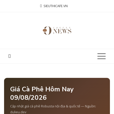
Skip
SIEUTHICAFE.VN
to
content
Giá Cà Phê Hôm Nay
09/08/2026
Cập nhật giá cà phê Robusta nội địa & quốc tế — Nguồn:
dulieu.dev