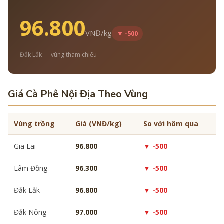
96.800
VNĐ/kg
▼ -500
Đắk Lắk — vùng tham chiếu
Giá Cà Phê Nội Địa Theo Vùng
Vùng trồng
Giá (VNĐ/kg)
So với hôm qua
Gia Lai
96.800
▼ -500
Lâm Đồng
96.300
▼ -500
Đắk Lắk
96.800
▼ -500
Đắk Nông
97.000
▼ -500