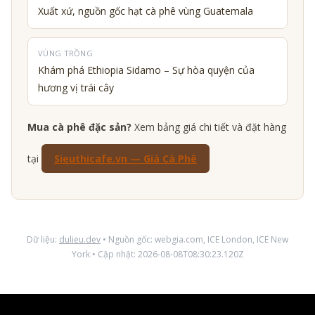
Xuất xứ, nguồn gốc hạt cà phê vùng Guatemala
VÙNG TRỒNG
Khám phá Ethiopia Sidamo – Sự hòa quyện của
hương vị trái cây
Mua cà phê đặc sản?
Xem bảng giá chi tiết và đặt hàng
tại
Sieuthicafe.vn — Giá Cà Phê
Dữ liệu:
dulieu.dev
• Nguồn gốc: webgia.com, ICE London, ICE New
York • Cập nhật: 2026-08-08T08:30:23.120Z