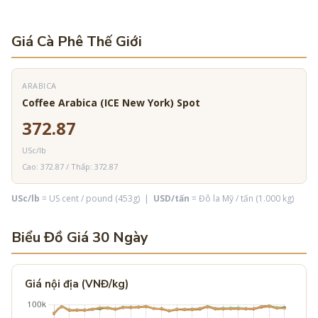
Giá Cà Phê Thế Giới
ARABICA
Coffee Arabica (ICE New York) Spot
372.87
USc/lb
Cao: 372.87 / Thấp: 372.87
USc/lb
= US cent / pound (453g) |
USD/tấn
= Đô la Mỹ / tấn (1.000 kg)
Biểu Đồ Giá 30 Ngày
Giá nội địa (VNĐ/kg)